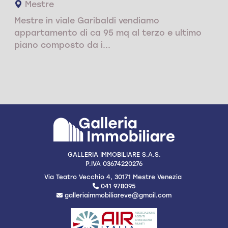
Mestre
Mestre in viale Garibaldi vendiamo
appartamento di ca 95 mq al terzo e ultimo
piano composto da i...
GALLERIA IMMOBILIARE S.A.S.
P.IVA 03674220276
Via Teatro Vecchio 4, 30171 Mestre Venezia
041 978095
galleriaimmobiliareve@gmail.com